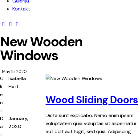
Galerija
Kontakt
New Wooden
Windows
May 15, 2020
C
Isabella
li
Hart
e
Wood Sliding Doors
n
t
Dicta sunt explicabo. Nemo enim ipsam
D
January,
voluptatem quia voluptas sit aspernatur
a
2020
aut odit aut fugit, sed quia. Adipiscing
t