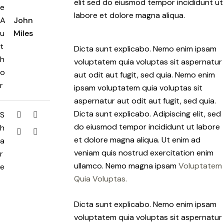
elit sed do eiusmod tempor incididunt ut
e
labore et dolore magna aliqua.
A
John
u
Miles
t
Dicta sunt explicabo. Nemo enim ipsam
h
voluptatem quia voluptas sit aspernatur
o
aut odit aut fugit, sed quia. Nemo enim
r
ipsam voluptatem quia voluptas sit
aspernatur aut odit aut fugit, sed quia.
Dicta sunt explicabo. Adipiscing elit, sed
S
do eiusmod tempor incididunt ut labore
h
et dolore magna aliqua. Ut enim ad
a
veniam quis nostrud exercitation enim
r
ullamco. Nemo magna ipsam
Voluptatem
e
Quia Voluptas.
Dicta sunt explicabo. Nemo enim ipsam
voluptatem quia voluptas sit aspernatur