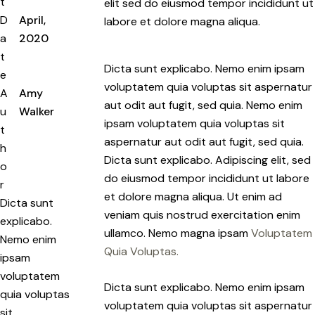
t
elit sed do eiusmod tempor incididunt ut
D
April,
labore et dolore magna aliqua.
a
2020
t
Dicta sunt explicabo. Nemo enim ipsam
e
voluptatem quia voluptas sit aspernatur
A
Amy
aut odit aut fugit, sed quia. Nemo enim
u
Walker
ipsam voluptatem quia voluptas sit
t
aspernatur aut odit aut fugit, sed quia.
h
Dicta sunt explicabo. Adipiscing elit, sed
o
do eiusmod tempor incididunt ut labore
r
et dolore magna aliqua. Ut enim ad
Dicta sunt
veniam quis nostrud exercitation enim
explicabo.
ullamco. Nemo magna ipsam
Voluptatem
Nemo enim
Quia Voluptas.
ipsam
voluptatem
Dicta sunt explicabo. Nemo enim ipsam
quia voluptas
voluptatem quia voluptas sit aspernatur
sit