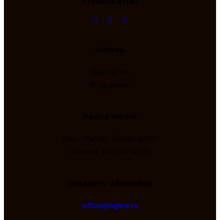
Pronađite nas
Adresa
Gajeva 31A
Kragujevac
Radno vreme
Pon – Petak: 08:00-16:00
Subota: 09:00-14:00
Ostanimo u kontaktu
office@sgline.rs