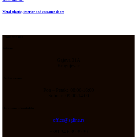
Metal-plastic, interior and entrance doors
Pronađite nas
Adresa
Gajeva 31A
Kragujevac
Radno vreme
Pon – Petak: 08:00-16:00
Subota: 09:00-14:00
Ostanimo u kontaktu
office@sgline.rs
+381 34 6 39 39 39