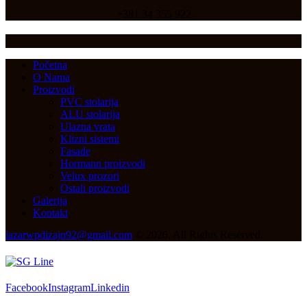
+381 34 355 922
Početna
O Nama
Proizvodi
PVC stolarija
ALU stolarija
Ulazna vrata
Klizni sistemi
Fasade
Hormann proizvodi
Velux prozori
Ostali proizvodi
Galerija
Kontakt
lazarwpdizajn92@gmail.com
© 2026. All Rights Reserved.
Facebook
Instagram
Linkedin