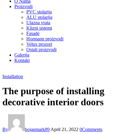
O Nama
Proizvodi
PVC stolarija
ALU stolarija
Ulazna vrata
Klizni sistemi
Fasade
Hormann proizvodi
Velux prozori
Ostali proizvodi
Galerija
Kontakt
Installation
The purpose of installing
decorative interior doors
By
bojanmark89
April 21, 2022
0
Comments