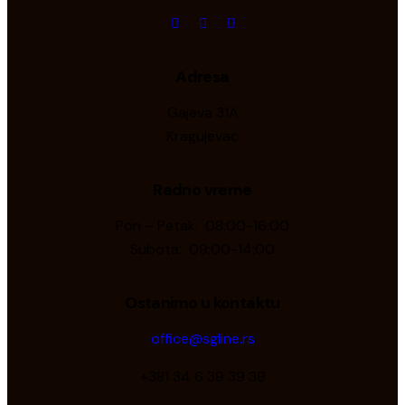
Adresa
Gajeva 31A
Kragujevac
Radno vreme
Pon – Petak: 08:00-16:00
Subota: 09:00-14:00
Ostanimo u kontaktu
office@sgline.rs
+381 34 6 39 39 39