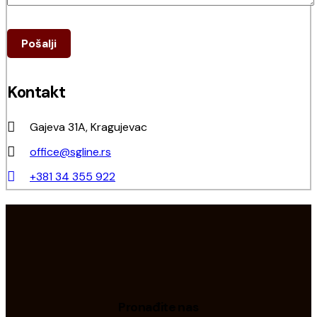
Kontakt
Gajeva 31A, Kragujevac
office@sgline.rs
+381 34 355 922
Pronađite nas