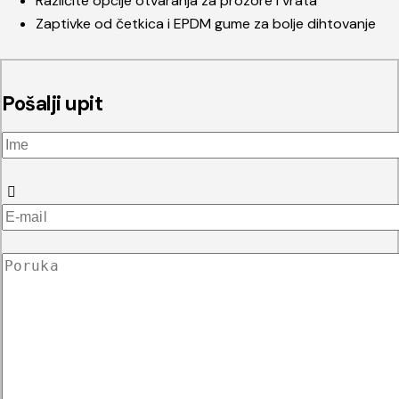
Različite opcije otvaranja za prozore i vrata
Zaptivke od četkica i EPDM gume za bolje dihtovanje
Pošalji upit