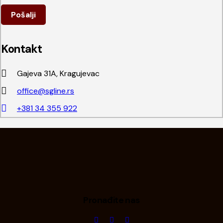
Kontakt
Gajeva 31A, Kragujevac
office@sgline.rs
+381 34 355 922
Pronađite nas