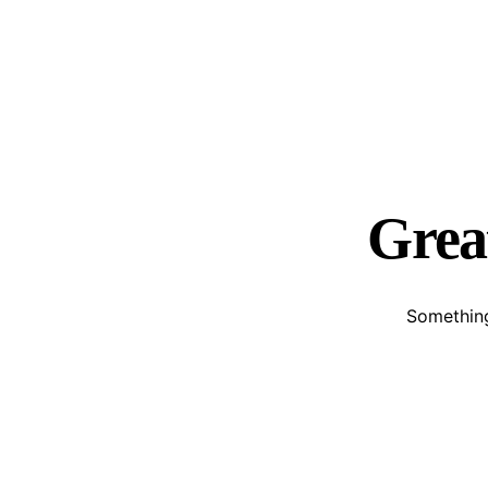
Great
Something