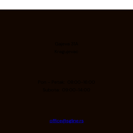
Gajeva 31A
Kragujevac
Pon – Petak: 08:00-16:00
Subota: 09:00-14:00
office@sgline.rs