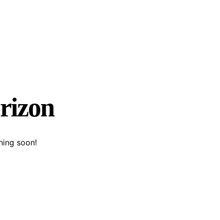
orizon
hing soon!