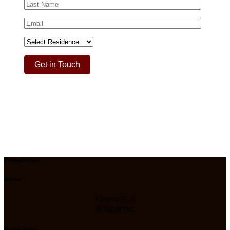
Pronađite nas
Adresa
Gajeva 31A
Kragujevac
Radno vreme