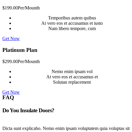
$
199.00
Per/Mounth
Temporibus autem quibus
At vero eos et accusamus et iusto
Nam libero tempore, cum
Get Now
Platinum Plan
$
299.00
Per/Mounth
Nemo enim ipsam vol
At vero eos et accusamus et
Solutan replacement
Get Now
FAQ
Do You Insulate Doors?
Dicta sunt explicabo. Nemo enim ipsam voluptatem quia voluptas sit