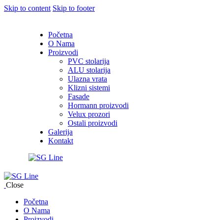
Skip to content
Skip to footer
Početna
O Nama
Proizvodi
PVC stolarija
ALU stolarija
Ulazna vrata
Klizni sistemi
Fasade
Hormann proizvodi
Velux prozori
Ostali proizvodi
Galerija
Kontakt
Close
Početna
O Nama
Proizvodi