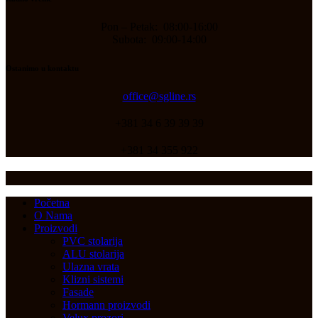
Pon – Petak: 08:00-16:00
Subota: 09:00-14:00
Ostanimo u kontaktu
office@sgline.rs
+381 34 6 39 39 39
+381 34 355 922
Početna
O Nama
Proizvodi
PVC stolarija
ALU stolarija
Ulazna vrata
Klizni sistemi
Fasade
Hormann proizvodi
Velux prozori