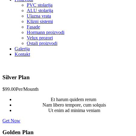
PVC stolarija
ALU stolarija
Ulazna vrata
Klizni sistemi
Fasade
Hormann proizvodi
Velux prozori
Ostali proizvodi
Galerija
Kontakt
Silver Plan
$
99.00
Per/Mounth
Et harum quidem rerum
Nam libero tempore, cum solquis
Ut enim ad minima veniam
Get Now
Golden Plan