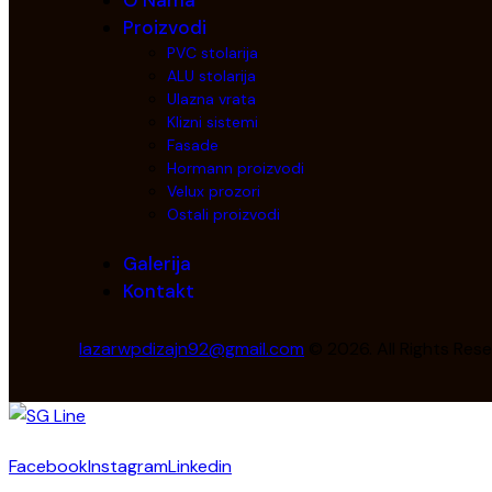
Proizvodi
PVC stolarija
ALU stolarija
Ulazna vrata
Klizni sistemi
Fasade
Hormann proizvodi
Velux prozori
Ostali proizvodi
Galerija
Kontakt
lazarwpdizajn92@gmail.com
© 2026. All Rights Rese
Facebook
Instagram
Linkedin