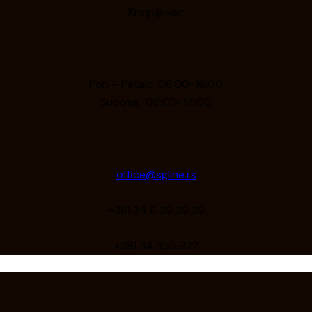
Kragujevac
Pon – Petak: 08:00-16:00
Subota: 09:00-14:00
office@sgline.rs
+381 34 6 39 39 39
+381 34 355 922