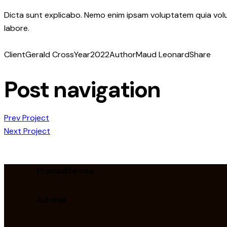
Dicta sunt explicabo. Nemo enim ipsam voluptatem quia volupt
labore.
Client
Gerald Cross
Year
2022
Author
Maud Leonard
Share
Post navigation
Prev Project
Next Project
Pronađite nas
Adresa