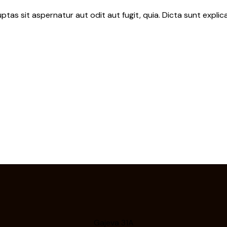
as sit aspernatur aut odit aut fugit, quia. Dicta sunt explic
Gajeva 31A