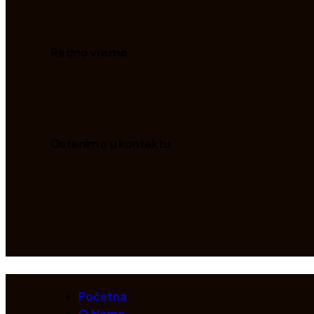
Radno vreme
Ostanimo u kontaktu
Početna
O Nama