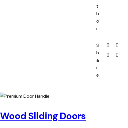
t
h
o
r
S
h
a
r
e
Wood Sliding Doors