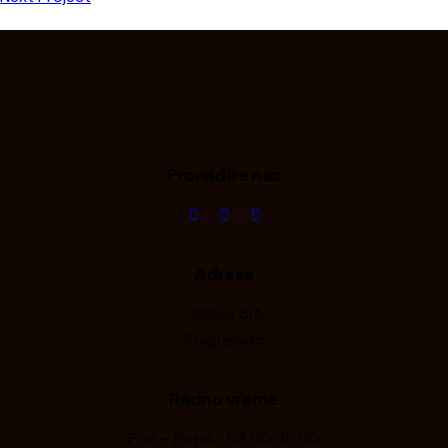
Pronađite nas
Adresa
Gajeva 31A
Kragujevac
Radno vreme
Pon – Petak: 08:00-16:00