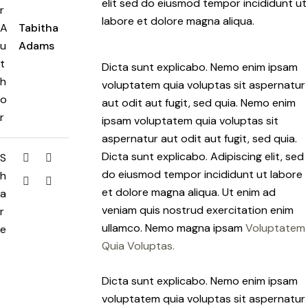
elit sed do eiusmod tempor incididunt ut
r
labore et dolore magna aliqua.
A
Tabitha
u
Adams
t
Dicta sunt explicabo. Nemo enim ipsam
h
voluptatem quia voluptas sit aspernatur
o
aut odit aut fugit, sed quia. Nemo enim
r
ipsam voluptatem quia voluptas sit
aspernatur aut odit aut fugit, sed quia.
Dicta sunt explicabo. Adipiscing elit, sed
S
do eiusmod tempor incididunt ut labore
h
et dolore magna aliqua. Ut enim ad
a
veniam quis nostrud exercitation enim
r
ullamco. Nemo magna ipsam
Voluptatem
e
Quia Voluptas.
Dicta sunt explicabo. Nemo enim ipsam
voluptatem quia voluptas sit aspernatur