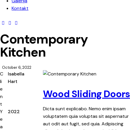
Galerija
Kontakt
Contemporary
Kitchen
October 6, 2022
C
Isabella
li
Hart
e
Wood Sliding Doors
n
t
Dicta sunt explicabo. Nemo enim ipsam
Y
2022
voluptatem quia voluptas sit aspernatur
e
aut odit aut fugit, sed quia. Adipiscing
a